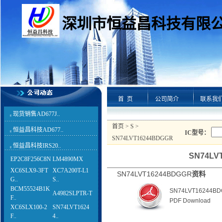
深圳市恒益昌科技有限
首 页
公司简介
联系我
现货销售AD677J..
g
首页
>
S
>
恒益昌科技AD677..
g
IC型号：
SN74LVT16244BDGGR
恒益昌科技IRS20..
g
SN74LV
EP2C8F256C8N
LM4890MX
XC6SLX9-3FT
XC7A200T-L1
SN74LVT16244BDGGR
资料
G..
S..
BCM55524B1K
SN74LVT16244B
A4982SLPTR-T
F..
PDF Download
XC6SLX100-2
SN74LVT1624
F..
4..