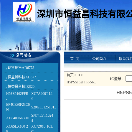
深圳市恒益昌科技有限
首 页
公司简介
联系我
现货销售AD677J..
g
首页
>
H
>
恒益昌科技AD677..
g
IC型号：
H5PS5162FFR-S6C
恒益昌科技IRS20..
g
H5PS5
H5PS5162FFR
XC7A200T-L1
-..
S..
EP4CE30F23C6
S29GL512S10T..
N
SN74LVT1624
AD8400ARZ10
4..
XC6SLX100-2
XC7Z010-1CL
F..
G..