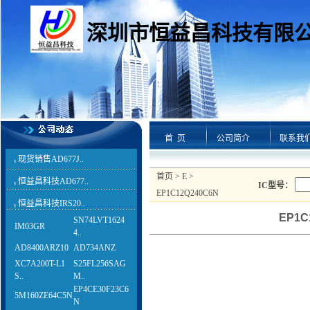
深圳市恒益昌科技有限
首 页
公司简介
联系我
现货销售AD677J..
g
首页
>
E
>
恒益昌科技AD677..
g
IC型号：
EP1C12Q240C6N
恒益昌科技IRS20..
g
EP1C
SN74LVT1624
IM03GR
4..
AD8400ARZ10
AD734ANZ
XC7A200T-L1
S25FL256SAG
S..
M..
EP4CE30F23C6
5M160ZE64C5N
N