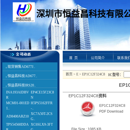
深圳市恒益昌科技有限
首 页
公司简介
联系我
现货销售AD677J..
g
首页
>
E
> EP1C12F324C8
IC型号：
恒益昌科技AD677..
g
EP1
恒益昌科技IRS20..
g
INA193AIDBV
EP4CE15F23C8
EP1C12F324C8
资料
R
N
MCM01-001ED
H5PS5162FFR
EP1C12F324C8
1..
-..
PDF Download
XC7A50T-2CS
AD8400ARZ10
G..
TPS54560DDA
XC6SLX9-3FT
File Size : 1085 KB
R
G..