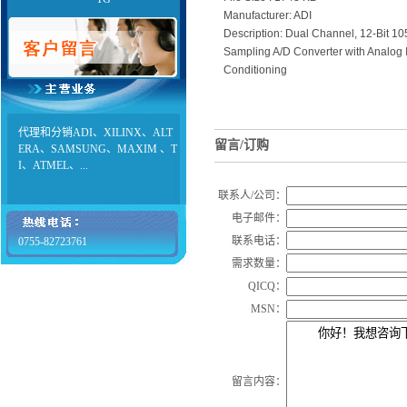
Manufacturer: ADI
Description: Dual Channel, 12-Bit 1
Sampling A/D Converter with Analog 
Conditioning
代理和分销ADI、XILINX、ALT
留言/订购
ERA、SAMSUNG、MAXIM 、T
I、ATMEL、...
联系人/公司：
电子邮件：
联系电话：
0755-82723761
需求数量：
QICQ：
MSN：
留言内容：