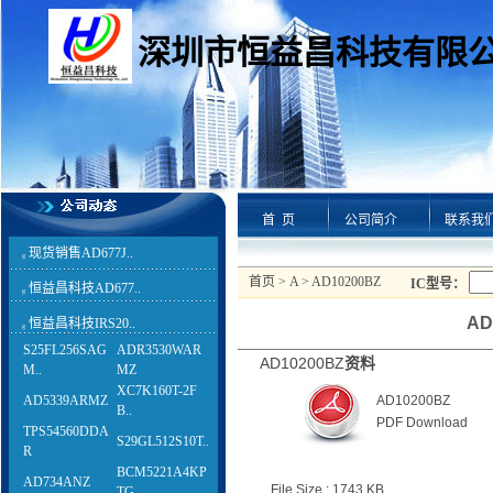
深圳市恒益昌科技有限
首 页
公司简介
联系我
现货销售AD677J..
g
首页
>
A
> AD10200BZ
IC型号：
恒益昌科技AD677..
g
AD
恒益昌科技IRS20..
g
S25FL256SAG
ADR3530WAR
AD10200BZ
资料
M..
MZ
XC7K160T-2F
AD10200BZ
AD5339ARMZ
B..
PDF Download
TPS54560DDA
S29GL512S10T..
R
BCM5221A4KP
AD734ANZ
File Size : 1743 KB
TG