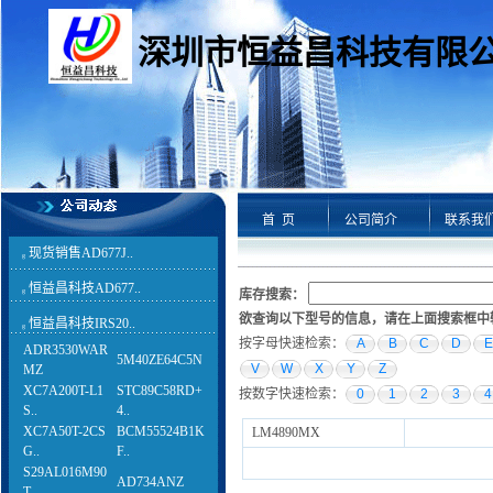
深圳市恒益昌科技有限
首 页
公司简介
联系我
现货销售AD677J..
g
恒益昌科技AD677..
库存搜索：
g
欲查询以下型号的信息，请在上面搜索框中
恒益昌科技IRS20..
g
按字母快速检索：
A
B
C
D
E
ADR3530WAR
5M40ZE64C5N
V
W
X
Y
Z
MZ
XC7A200T-L1
STC89C58RD+
按数字快速检索：
0
1
2
3
4
S..
4..
XC7A50T-2CS
BCM55524B1K
LM4890MX
G..
F..
S29AL016M90
AD734ANZ
T..