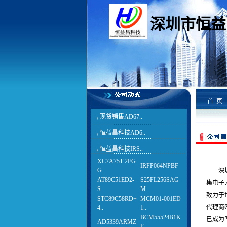
深圳市恒益
首 页
现货销售AD67..
g
恒益昌科技AD6..
g
恒益昌科技IRS..
g
XC7A75T-2FG
IRFP064NPBF
G..
深
AT89C51ED2-
S25FL256SAG
集电子
S..
M..
致力于
STC89C58RD+
MCM01-001ED
代理商
4..
1..
BCM55524B1K
已成为
AD5339ARMZ
F..