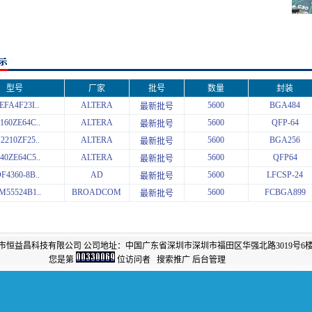
型号
厂家
批号
数量
封装
EFA4F23I..
ALTERA
5600
BGA484
最新批号
160ZE64C..
ALTERA
5600
QFP-64
最新批号
2210ZF25..
ALTERA
5600
BGA256
最新批号
40ZE64C5..
ALTERA
5600
QFP64
最新批号
F4360-8B..
AD
5600
LFCSP-24
最新批号
M55524B1..
BROADCOM
5600
FCBGA899
最新批号
市恒益昌科技有限公司 公司地址：中国广东省深圳市深圳市福田区华强北路3019号6楼6
您是第
位访问者
搜索推广
后台管理