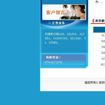
件、...
代理和分销ADI、XILINX、ALT
5C
ERA、SAMSUNG、MAXIM 、T
5M
I、ATMEL、...
5M
5M
AD
0755-82723761
BC
版权所有© 深圳